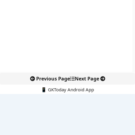
Previous Page
Next Page
📱 GKToday Android App
🔍
नवीनतम पोस्ट्स
कोलंबिया में नई राजनीतिक दिशा, अबेलार्दो दे ला एस्प्रिएला ने संभाली कमान
सीमावर्ती इलाकों में नवीकरणीय परियोजनाओं पर नई सुरक्षा सख्ती