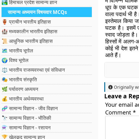
में विभिन्न धार्
🏞️ हिमाचल प्रदेश सामान्य ज्ञान
धूप के एक घटक 
सामान्य अध्ययन विषयवार MCQs
वाला पदार्थ भी है
इस्तेमाल किया जा
🏺 प्राचीन भारतीय इतिहास
घटक है। इसमें 
🏰 मध्यकालीन भारतीय इतिहास
स्वाद जोड़ता है। 
📜 आधुनिक भारतीय इतिहास
हिस्सों में अलग
कोई भी देश इतने 
🗺️ भारतीय भूगोल
आते हैं।
🌍 विश्व भूगोल
⚖️ भारतीय राजव्यवस्था एवं संविधान
🎭 भारतीय संस्कृति
Originally w
🌿 पर्यावरण अध्ययन
Leave a Rep
💰 भारतीय अर्थव्यवस्था
Your email a
🧬 सामान्य विज्ञान - जीव विज्ञान
Comment
*
🔭 सामान्य विज्ञान - भौतिकी
⚗️ सामान्य विज्ञान - रसायन
🏆 खेलकूद सामान्य ज्ञान