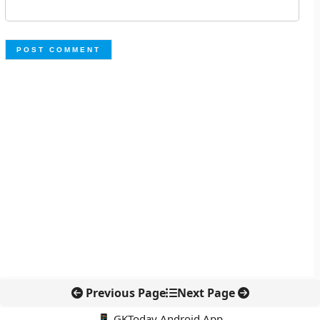
Previous Page
Next Page
📱 GKToday Android App