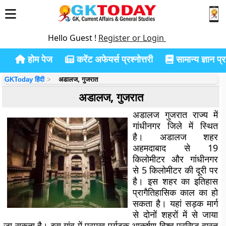
Hello Guest !
Register or Login
होम पेज
करेंट अफेयर्स प्रश्नोत्तरी
सामान्य ज्ञान प्रश
GKToday हिंदी
अडालज, गुजरात
अडालज, गुजरात
अडालज गुजरात राज्य में
गांधीनगर जिले में स्थित
है। अडालज शहर
अहमदाबाद से 19
किलोमीटर और गांधीनगर
से 5 किलोमीटर की दूरी पर
है। इस शहर का इतिहास
प्रागैतिहासिक काल का हो
सकता है। यहां सड़क मार्ग
से दोनों शहरों में से जाया
जा सकता है। इस गांव में प्रमुख पर्यटक आकर्षण विश्व प्रसिद्ध वास्तु