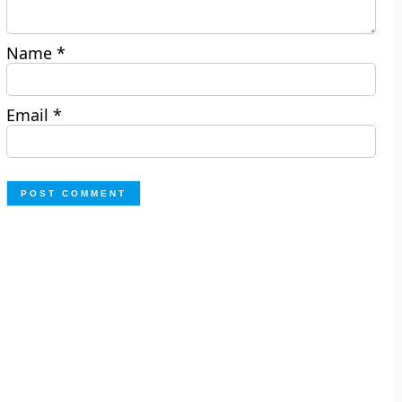
Name
*
Email
*