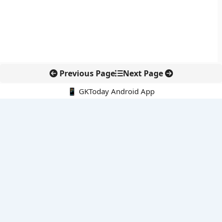
Previous Page
Next Page
📱 GKToday Android App
🔍
नवीनतम पोस्ट्स
ऑनलाइन अवैध सामग्री हटाने की समय-सीमा 3 घंटे हुई
तमिलनाडु की ‘वेत्री वानमगल’ योजना से महिला किसानों को ड्रोन तकनीक
का सहारा
लोकसभा से कर कानून संशोधन विधेयक पारित, डिजिटल भुगतान और
इलेक्ट्रॉनिक्स निवेश को राहत
आईआईटी बॉम्बे के प्रो. कार्तिकेयन लंका को NASI युवा वैज्ञानिक सम्मान