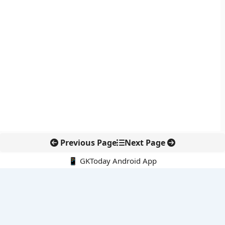
Previous Page
Next Page
📱 GKToday Android App
🔍
नवीनतम पोस्ट्स
ऑनलाइन अवैध सामग्री हटाने की समय-सीमा 3 घंटे हुई