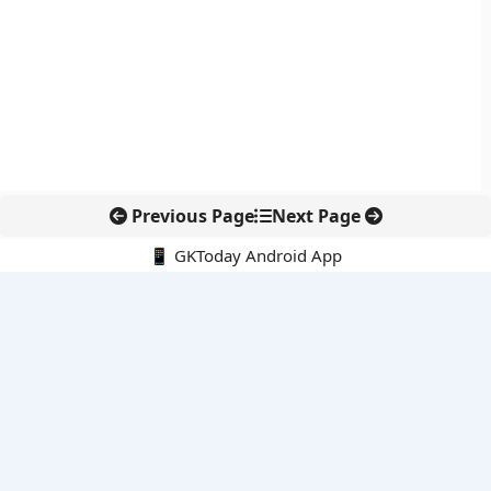
Previous Page
Next Page
📱 GKToday Android App
🔍
नवीनतम पोस्ट्स
9-10 अगस्त 2026 की करंट अफेयर्स क्विज से परीक्षा तैयारी को नई धार
कोलंबिया में नई राजनीतिक दिशा, अबेलार्दो दे ला एस्प्रिएला ने संभाली कमान
सीमावर्ती इलाकों में नवीकरणीय परियोजनाओं पर नई सुरक्षा सख्ती
आईआईटी दिल्ली में एआई-संचालित सुपरकंप्यूटिंग सुविधा से शोध को नई गति