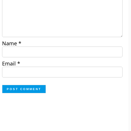
Name
*
Email
*