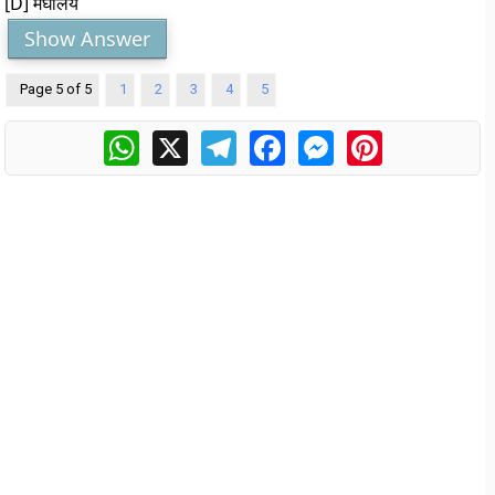
[D] मेघालय
Show Answer
Page 5 of 5
1
2
3
4
5
WhatsApp
X
Telegram
Facebook
Messenger
Pinterest