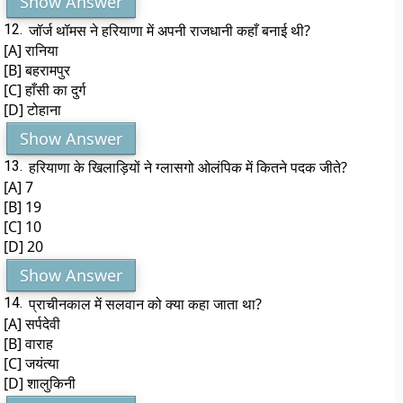
Show Answer
12.
जॉर्ज थॉमस ने हरियाणा में अपनी राजधानी कहाँ बनाई थी?
[A] रानिया
[B] बहरामपुर
[C] हाँसी का दुर्ग
[D] टोहाना
Show Answer
13.
हरियाणा के खिलाड़ियों ने ग्लासगो ओलंपिक में कितने पदक जीते?
[A] 7
[B] 19
[C] 10
[D] 20
Show Answer
14.
प्राचीनकाल में सलवान को क्या कहा जाता था?
[A] सर्पदेवी
[B] वाराह
[C] जयंत्या
[D] शालुकिनी