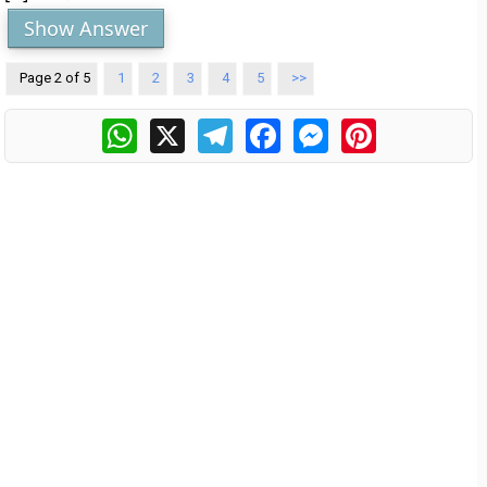
Show Answer
Page 2 of 5
1
2
3
4
5
>>
WhatsApp
X
Telegram
Facebook
Messenger
Pinterest