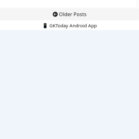
Older Posts
📱 GKToday Android App
🔍
नवीनतम पोस्ट्स
कोलंबिया में नई राजनीतिक दिशा, अबेलार्दो दे ला एस्प्रिएला ने संभाली कमान
सीमावर्ती इलाकों में नवीकरणीय परियोजनाओं पर नई सुरक्षा सख्ती
आईआईटी दिल्ली में एआई-संचालित सुपरकंप्यूटिंग सुविधा से शोध को नई गति
बेंगलुरु HAL एयरपोर्ट पर हेलीकॉप्टर लैंडिंग में सैटेलाइट-आधारित नई छलांग
भारत के निजी अंतरिक्ष क्षेत्र में 800 kN इंजन से नई छलांग