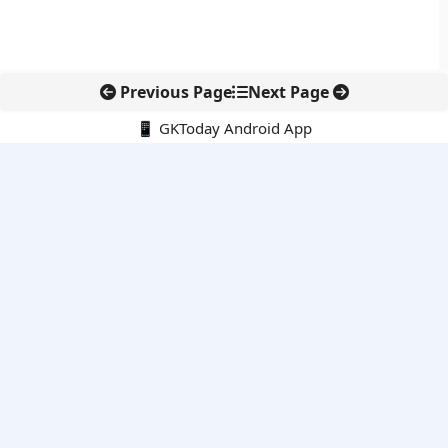
Previous Page
Next Page
📱 GKToday Android App
🔍
नवीनतम पोस्ट्स
स्कूल शिक्षा गुणवत्ता में पंजाब की छलांग, नीतिगत सुधारों का असर दिखा
रेल फ्रेट में बड़ा बदलाव: कंटेनर ट्रेन ऑपरेटरों के लिए एकल अखिल भारतीय
लाइसेंस
गगनयान ने मानव अंतरिक्ष उड़ान की तैयारी में अहम पड़ाव पार किया
वायनाड में लगेगा एक्स-बैंड डॉप्लर रडार, बारिश और भूस्खलन निगरानी होगी
मजबूत
कर्नाटक का एआई-आधारित डिजिटल फसल सर्वे कृषि डेटा में नई छलांग