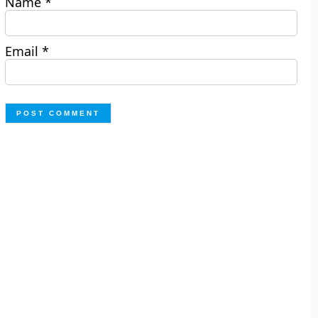
Name
*
Email
*