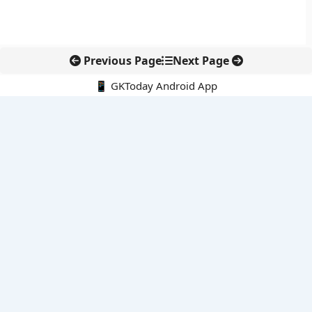
Previous Page
Next Page
📱 GKToday Android App
🔍
नवीनतम पोस्ट्स
ऑनलाइन अवैध सामग्री हटाने की समय-सीमा 3 घंटे हुई
तमिलनाडु की ‘वेत्री वानमगल’ योजना से महिला किसानों को ड्रोन तकनीक
का सहारा
लोकसभा से कर कानून संशोधन विधेयक पारित, डिजिटल भुगतान और
इलेक्ट्रॉनिक्स निवेश को राहत
आईआईटी बॉम्बे के प्रो. कार्तिकेयन लंका को NASI युवा वैज्ञानिक सम्मान
तेलंगाना में नए राशन कार्ड वितरण से बढ़ेगी खाद्य सुरक्षा पहुंच