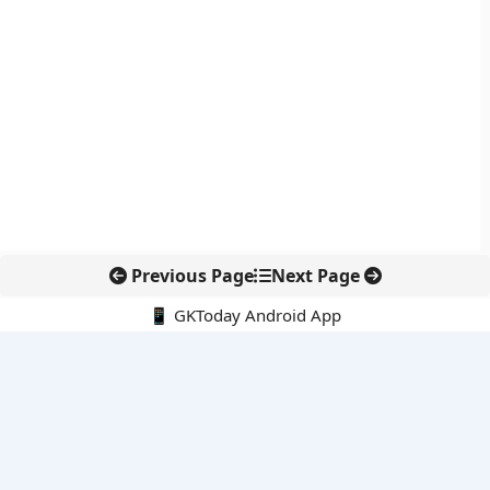
Previous Page
Next Page
📱 GKToday Android App
🔍
नवीनतम पोस्ट्स
आईएसआई को नया वैधानिक ढांचा देने की तैयारी
तुम्मिडिहट्टी बैराज पर तेलंगाना की नई पहल, सिंचाई विवाद फिर चर्चा में