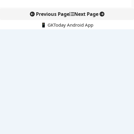
Previous Page
Next Page
📱 GKToday Android App
🔍
नवीनतम पोस्ट्स
कर्नाटक का एआई-आधारित डिजिटल फसल सर्वे कृषि डेटा में नई छलांग
अमेरिका ने वीजा और ग्रीन कार्ड नियम कड़े किए, आवेदकों पर बढ़ी जांच
GIFT City से वेल्थ सर्विसेज़ विस्तार की ओर स्टैंडर्ड चार्टर्ड
SC-ST आरक्षण में क्रीमी लेयर बहस फिर सुर्खियों में
आईआईटी गुवाहाटी का ‘ई-आई’ पानी जांच को बना सकता है तेज और सस्ता