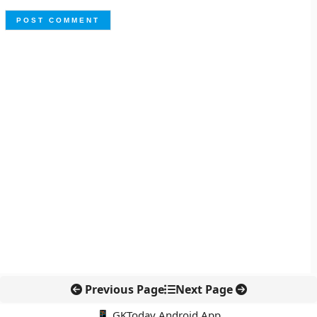
Previous Page
Next Page
📱 GKToday Android App