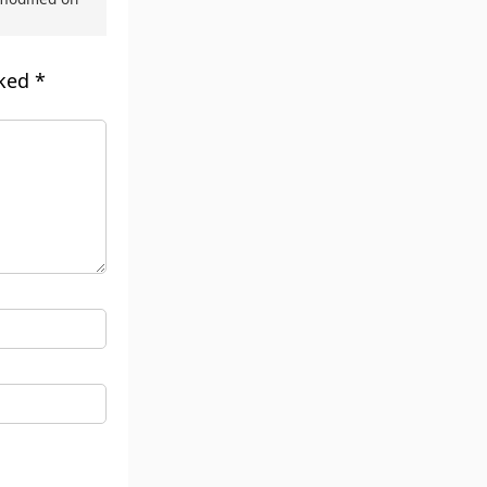
rked
*