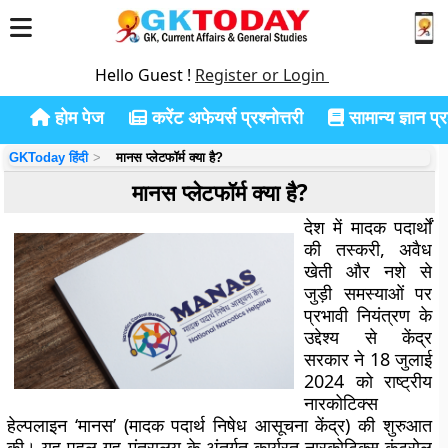
Hello Guest !
Register or Login
होम पेज
करेंट अफेयर्स प्रश्नोत्तरी
सामान्य ज्ञान प्रश
GKToday हिंदी
मानस प्लेटफॉर्म क्या है?
मानस प्लेटफॉर्म क्या है?
देश में मादक पदार्थों
की तस्करी, अवैध
खेती और नशे से
जुड़ी समस्याओं पर
प्रभावी नियंत्रण के
उद्देश्य से केंद्र
सरकार ने 18 जुलाई
2024 को
राष्ट्रीय
नारकोटिक्स
हेल्पलाइन ‘मानस’ (मादक पदार्थ निषेध आसूचना केंद्र)
की शुरुआत
की। यह पहल गृह मंत्रालय के अंतर्गत कार्यरत नारकोटिक्स कंट्रोल