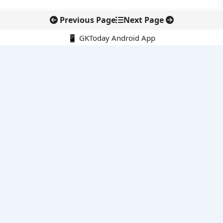
Previous Page
Next Page
📱 GKToday Android App
🔍
नवीनतम पोस्ट्स
असम में 7 लाख छात्रों के लिए नई छात्र-कल्याण योजनाओं की शुरुआत
ऑनलाइन अवैध सामग्री हटाने की समय-सीमा 3 घंटे हुई
तमिलनाडु की ‘वेत्री वानमगल’ योजना से महिला किसानों को ड्रोन तकनीक
का सहारा
लोकसभा से कर कानून संशोधन विधेयक पारित, डिजिटल भुगतान और
इलेक्ट्रॉनिक्स निवेश को राहत
आईआईटी बॉम्बे के प्रो. कार्तिकेयन लंका को NASI युवा वैज्ञानिक सम्मान