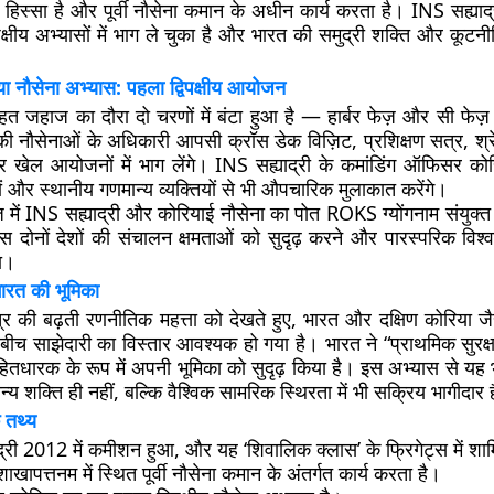
का हिस्सा है और पूर्वी नौसेना कमान के अधीन कार्य करता है। INS सह्
ुपक्षीय अभ्यासों में भाग ले चुका है और भारत की समुद्री शक्ति और कूटनी
या नौसेना अभ्यास: पहला द्विपक्षीय आयोजन
त जहाज का दौरा दो चरणों में बंटा हुआ है — हार्बर फेज़ और सी फेज़। 
ं की नौसेनाओं के अधिकारी आपसी क्रॉस डेक विज़िट, प्रशिक्षण सत्र, श्रे
खेल आयोजनों में भाग लेंगे। INS सह्याद्री के कमांडिंग ऑफिसर कोर
ं और स्थानीय गणमान्य व्यक्तियों से भी औपचारिक मुलाकात करेंगे।
 में INS सह्याद्री और कोरियाई नौसेना का पोत ROKS ग्योंगनाम संयुक्त
स दोनों देशों की संचालन क्षमताओं को सुदृढ़ करने और पारस्परिक विश्वा
ा।
भारत की भूमिका
ेत्र की बढ़ती रणनीतिक महत्ता को देखते हुए, भारत और दक्षिण कोरिया ज
ं के बीच साझेदारी का विस्तार आवश्यक हो गया है। भारत ने “प्राथमिक सुरक
ी हितधारक के रूप में अपनी भूमिका को सुदृढ़ किया है। इस अभ्यास से यह भी
्य शक्ति ही नहीं, बल्कि वैश्विक सामरिक स्थिरता में भी सक्रिय भागीदार 
 तथ्य
्री 2012 में कमीशन हुआ, और यह ‘शिवालिक क्लास’ के फ्रिगेट्स में शा
ाखापत्तनम में स्थित पूर्वी नौसेना कमान के अंतर्गत कार्य करता है।