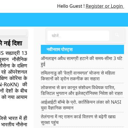
Hello Guest !
Register or Login
🔍
को नई दिशा
नवीनतम पोस्ट्स
NS सह्याद्री 13
ऑनलाइन अवैध सामग्री हटाने की समय-सीमा 3 घंटे
ुसान नौसैनिक
हुई
सेना के दक्षिण
चल रहे ऑपरेशनल
तमिलनाडु की ‘वेत्री वानमगल’ योजना से महिला
क्षिण कोरिया के
किसानों को ड्रोन तकनीक का सहारा
(IN-RoKN) की
लोकसभा से कर कानून संशोधन विधेयक पारित,
ं देशों के बीच
डिजिटल भुगतान और इलेक्ट्रॉनिक्स निवेश को राहत
री को नया आयाम
आईआईटी बॉम्बे के प्रो. कार्तिकेयन लंका को NASI
युवा वैज्ञानिक सम्मान
तेलंगाना में नए राशन कार्ड वितरण से बढ़ेगी खाद्य
िसे भारत में ही
सुरक्षा पहुंच
 भारतीय नौसेना