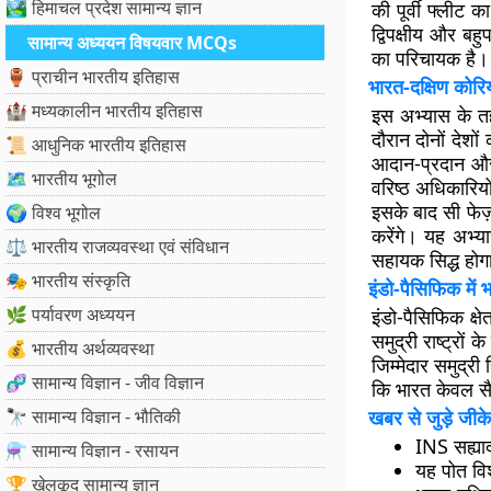
🏞️ हिमाचल प्रदेश सामान्य ज्ञान
की पूर्वी फ्लीट 
द्विपक्षीय और बह
सामान्य अध्ययन विषयवार MCQs
का परिचायक है।
🏺 प्राचीन भारतीय इतिहास
भारत-दक्षिण कोरि
🏰 मध्यकालीन भारतीय इतिहास
इस अभ्यास के तह
दौरान दोनों देशो
📜 आधुनिक भारतीय इतिहास
आदान-प्रदान और 
🗺️ भारतीय भूगोल
वरिष्ठ अधिकारियो
इसके बाद सी फेज़
🌍 विश्व भूगोल
करेंगे। यह अभ्या
⚖️ भारतीय राजव्यवस्था एवं संविधान
सहायक सिद्ध होग
🎭 भारतीय संस्कृति
इंडो-पैसिफिक में 
🌿 पर्यावरण अध्ययन
इंडो-पैसिफिक क्ष
समुद्री राष्ट्रो
💰 भारतीय अर्थव्यवस्था
जिम्मेदार समुद्र
🧬 सामान्य विज्ञान - जीव विज्ञान
कि भारत केवल सैन
🔭 सामान्य विज्ञान - भौतिकी
खबर से जुड़े जीके
INS सह्याद
⚗️ सामान्य विज्ञान - रसायन
यह पोत विश
🏆 खेलकूद सामान्य ज्ञान