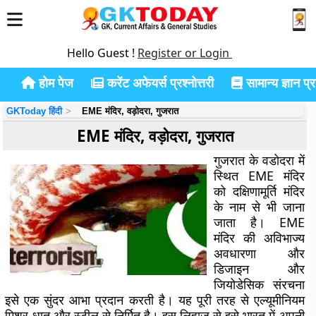
Hello Guest !
Register or Login
होम पेज
करेंट अफेयर्स प्रश्नोत्तरी
सामान्य ज्ञान प्रश
GKToday हिंदी
EME मंदिर, वड़ोदरा, गुजरात
EME मंदिर, वड़ोदरा, गुजरात
गुजरात के वडोदरा में
स्थित EME मंदिर
को दक्षिणामूर्ति मंदिर
के नाम से भी जाना
जाता है। EME
मंदिर की अविभाज्य
अवधारणा और
डिजाइन और
जियोडेसिक संरचना
इसे एक सुंदर आभा प्रदान करती है। यह पूरी तरह से एल्यूमीनियम
मिश्र धातु और स्टील से निर्मित है। इस लिहाज से इसे भारत में अपनी