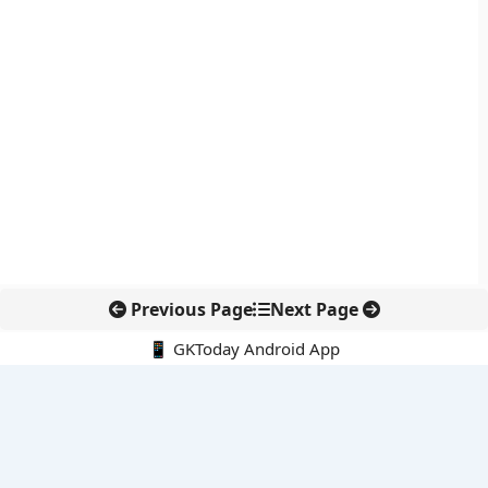
Previous Page
Next Page
📱 GKToday Android App
🔍
नवीनतम पोस्ट्स
महाराष्ट्र में किसान कर्जमाफी की पहली किस्त से राहत की शुरुआत