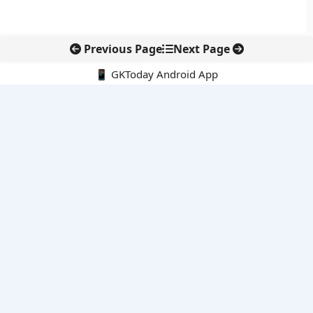
Previous Page
Next Page
📱 GKToday Android App
🔍
नवीनतम पोस्ट्स
आईआईटी बॉम्बे के प्रो. कार्तिकेयन लंका को NASI युवा वैज्ञानिक सम्मान
तेलंगाना में नए राशन कार्ड वितरण से बढ़ेगी खाद्य सुरक्षा पहुंच
नई दिल्ली में राइस ट्रेड का बड़ा वैश्विक मंच, BIRC 2026 पर दुनिया की
नजर
KKR की मेडिकवर इंडिया में बड़ी एंट्री, अस्पताल कारोबार पर दांव
बोलेंग बनेगा एशियाई राफ्टिंग का नया केंद्र