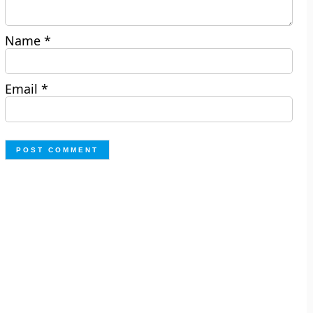
Name
*
Email
*