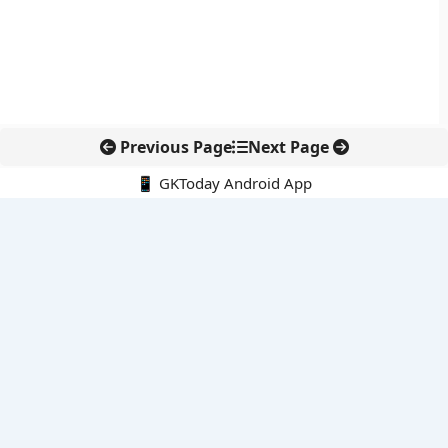
Previous Page
Next Page
📱 GKToday Android App
🔍
नवीनतम पोस्ट्स
ईरान की सुरक्षा नीति में रेज़ाई की वापसी से बढ़ा रणनीतिक संकेत
ईडी प्रमुख राहुल नविन को एक साल का विस्तार, वित्तीय जांच एजेंसी में
निरंतरता बनी रहेगी
ई-समुद्र से समुद्री प्रशासन में डिजिटल बदलाव
पुडुचेरी पुलिस को राष्ट्रपति का कलर, सेवा और अनुशासन की बड़ी पहचान
ऑस्ट्रेलिया-यूएस सैन्य अभ्यास टैलिस्मन सेबर 2027 होगा अब तक का सबसे