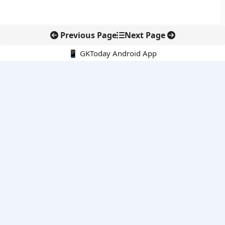
Previous Page
Next Page
📱 GKToday Android App
🔍
नवीनतम पोस्ट्स
केरल का नाम बदलकर ‘केरलम’ करने की पहल संसद तक पहुंची
इंडोनेशिया के माउंट ब्रोमो में जंगल की आग से पर्यटन और पर्यावरण पर संकट
जिनेवा में भारत की सांस्कृतिक कूटनीति का नया प्रतीक
तमिलनाडु में सरकारी आयोजनों की शुरुआत अब ‘तमिल ताई वाज़्थु’ से
दीपक धर को 2026 दिराक पदक, भारतीय विज्ञान की वैश्विक पहचान और
मजबूत हुई