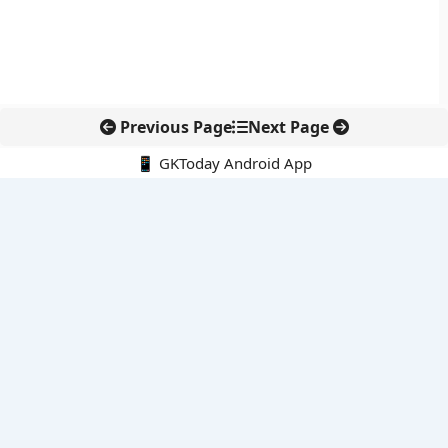
Previous Page
Next Page
📱 GKToday Android App
🔍
नवीनतम पोस्ट्स
आईआईटी बॉम्बे के प्रो. कार्तिकेयन लंका को NASI युवा वैज्ञानिक सम्मान
तेलंगाना में नए राशन कार्ड वितरण से बढ़ेगी खाद्य सुरक्षा पहुंच
नई दिल्ली में राइस ट्रेड का बड़ा वैश्विक मंच, BIRC 2026 पर दुनिया की
नजर
KKR की मेडिकवर इंडिया में बड़ी एंट्री, अस्पताल कारोबार पर दांव
बोलेंग बनेगा एशियाई राफ्टिंग का नया केंद्र