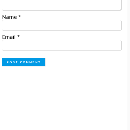
Name
*
Email
*