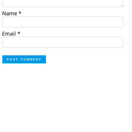
Name
*
Email
*