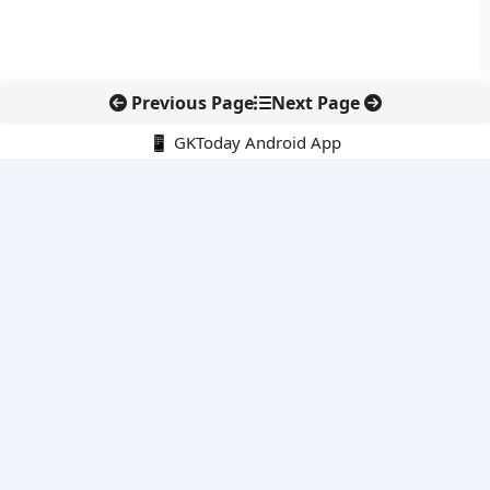
Previous Page
Next Page
📱 GKToday Android App
🔍
नवीनतम पोस्ट्स
आईएसआई को नया वैधानिक ढांचा देने की तैयारी
तुम्मिडिहट्टी बैराज पर तेलंगाना की नई पहल, सिंचाई विवाद फिर चर्चा में
केंद्र में शीर्ष नौकरशाही नेतृत्व को एक साल का विस्तार
नाउरू का ‘गोल्डन पासपोर्ट’ मॉडल जलवायु संकट से निपटने की नई कोशिश
तमिलनाडु के बजट में स्कूल शिक्षा को मिला बड़ा फोकस