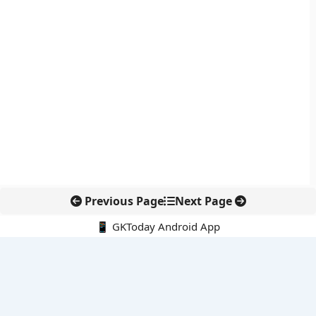
Previous Page
Next Page
📱 GKToday Android App
🔍
नवीनतम पोस्ट्स
नई दिल्ली में फुटवियर उद्योग को मिला विस्तार का मंच