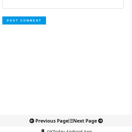
Previous Page
Next Page
📱 GKToday Android App