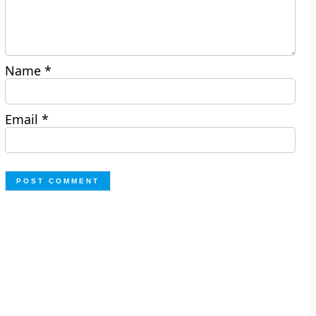
Name
*
Email
*