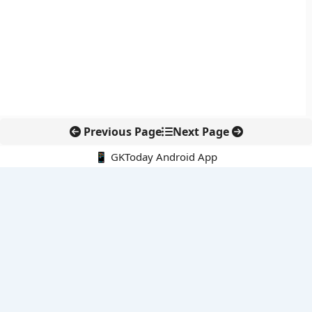
Previous Page
Next Page
📱 GKToday Android App
🔍
नवीनतम पोस्ट्स
ऑनलाइन अवैध सामग्री हटाने की समय-सीमा 3 घंटे हुई
तमिलनाडु की ‘वेत्री वानमगल’ योजना से महिला किसानों को ड्रोन तकनीक
का सहारा
लोकसभा से कर कानून संशोधन विधेयक पारित, डिजिटल भुगतान और
इलेक्ट्रॉनिक्स निवेश को राहत