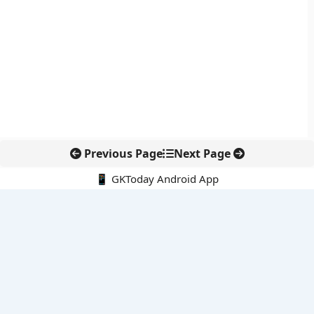
Previous Page
Next Page
📱 GKToday Android App
🔍
नवीनतम पोस्ट्स
छत्तीसगढ़ का 500 करोड़ का AI मिशन, डिजिटल शासन को मिलेगी नई
रफ्तार
प्रशांत टाइफून और एल नीनो से भारतीय मानसून पर बढ़ा दबाव