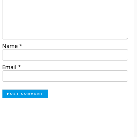
Name
*
Email
*