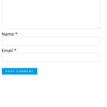
Name
*
Email
*