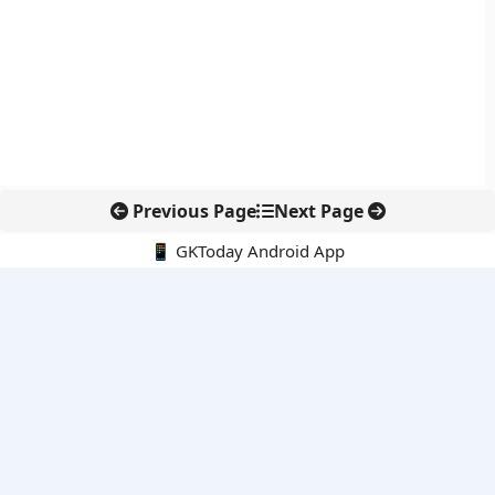
Previous Page
Next Page
📱 GKToday Android App
🔍
नवीनतम पोस्ट्स
कोलंबिया में नई राजनीतिक दिशा, अबेलार्दो दे ला एस्प्रिएला ने संभाली कमान
सीमावर्ती इलाकों में नवीकरणीय परियोजनाओं पर नई सुरक्षा सख्ती
आईआईटी दिल्ली में एआई-संचालित सुपरकंप्यूटिंग सुविधा से शोध को नई गति
बेंगलुरु HAL एयरपोर्ट पर हेलीकॉप्टर लैंडिंग में सैटेलाइट-आधारित नई छलांग