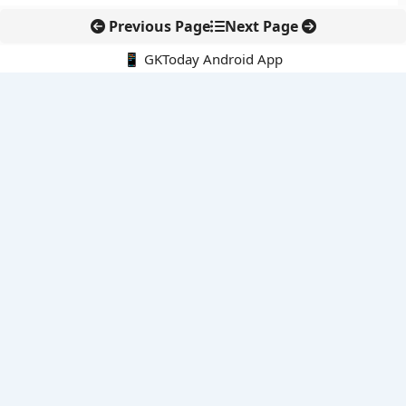
Previous Page
Next Page
📱 GKToday Android App
🔍
नवीनतम पोस्ट्स
बोलेंग बनेगा एशियाई राफ्टिंग का नया केंद्र
हिरोशिमा की 81वीं बरसी: परमाणु हथियारों के खिलाफ फिर उठा शांति का
संदेश
विशाखापत्तनम क्षेत्र को निवेश हब बनाने की आंध्र प्रदेश की बड़ी योजना
अलाबोई रण स्मृति दिवस ने फिर याद दिलाया अहोम वीरों का बलिदान
एयर इंडिया की कमान अब टेवोल्डे गेब्रेमारियम के हाथ