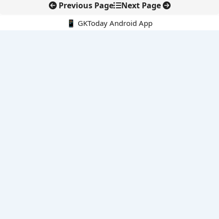
Previous Page
Next Page
📱 GKToday Android App
🔍
नवीनतम पोस्ट्स
अरुणाचल के 27 स्थानों को मिली आधिकारिक पहचान, मानचित्रों में
एकरूपता पर जोर
स्कूल शिक्षा गुणवत्ता में पंजाब की छलांग, नीतिगत सुधारों का असर दिखा
रेल फ्रेट में बड़ा बदलाव: कंटेनर ट्रेन ऑपरेटरों के लिए एकल अखिल भारतीय
लाइसेंस
गगनयान ने मानव अंतरिक्ष उड़ान की तैयारी में अहम पड़ाव पार किया
वायनाड में लगेगा एक्स-बैंड डॉप्लर रडार, बारिश और भूस्खलन निगरानी होगी
मजबूत