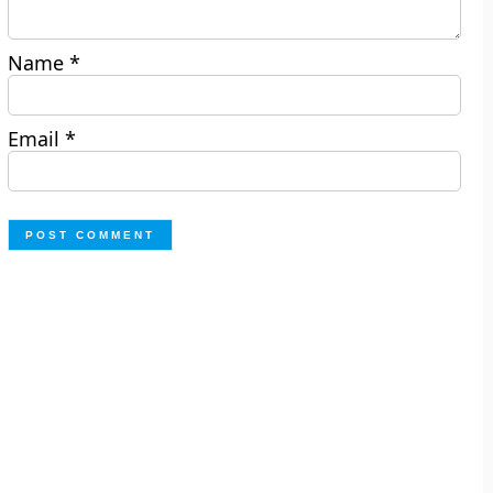
Name
*
Email
*