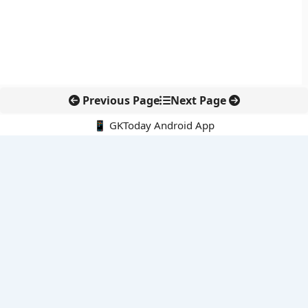
Previous Page
Next Page
📱 GKToday Android App
🔍
नवीनतम पोस्ट्स
ऑनलाइन अवैध सामग्री हटाने की समय-सीमा 3 घंटे हुई
तमिलनाडु की ‘वेत्री वानमगल’ योजना से महिला किसानों को ड्रोन तकनीक
का सहारा
लोकसभा से कर कानून संशोधन विधेयक पारित, डिजिटल भुगतान और
इलेक्ट्रॉनिक्स निवेश को राहत
आईआईटी बॉम्बे के प्रो. कार्तिकेयन लंका को NASI युवा वैज्ञानिक सम्मान