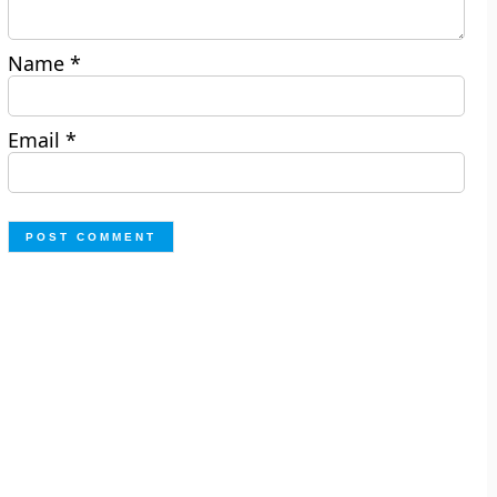
Name
*
Email
*