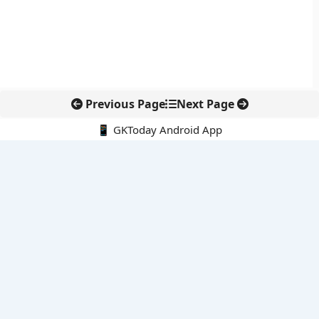
Previous Page
Next Page
📱 GKToday Android App
🔍
नवीनतम पोस्ट्स
GIFT City से वेल्थ सर्विसेज़ विस्तार की ओर स्टैंडर्ड चार्टर्ड
SC-ST आरक्षण में क्रीमी लेयर बहस फिर सुर्खियों में
आईआईटी गुवाहाटी का ‘ई-आई’ पानी जांच को बना सकता है तेज और सस्ता
भावना कांत ने रचा इतिहास, फाइटर कॉम्बैट लीडर बनने वाली पहली भारतीय
महिला
अनिल मेनन का पहला स्पेसवॉक, ISS पर भारतवंशी अंतरिक्ष यात्री की बड़ी