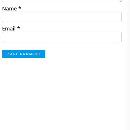
Name
*
Email
*