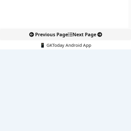
Previous Page
Next Page
📱 GKToday Android App
🔍
नवीनतम पोस्ट्स
ऑनलाइन अवैध सामग्री हटाने की समय-सीमा 3 घंटे हुई
तमिलनाडु की ‘वेत्री वानमगल’ योजना से महिला किसानों को ड्रोन तकनीक
का सहारा
लोकसभा से कर कानून संशोधन विधेयक पारित, डिजिटल भुगतान और
इलेक्ट्रॉनिक्स निवेश को राहत
आईआईटी बॉम्बे के प्रो. कार्तिकेयन लंका को NASI युवा वैज्ञानिक सम्मान
तेलंगाना में नए राशन कार्ड वितरण से बढ़ेगी खाद्य सुरक्षा पहुंच