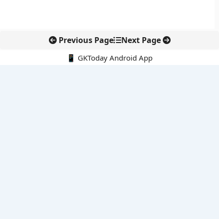
Previous Page
Next Page
📱 GKToday Android App
🔍
नवीनतम पोस्ट्स
कर्नाटक का एआई-आधारित डिजिटल फसल सर्वे कृषि डेटा में नई छलांग
अमेरिका ने वीजा और ग्रीन कार्ड नियम कड़े किए, आवेदकों पर बढ़ी जांच
GIFT City से वेल्थ सर्विसेज़ विस्तार की ओर स्टैंडर्ड चार्टर्ड
SC-ST आरक्षण में क्रीमी लेयर बहस फिर सुर्खियों में
आईआईटी गुवाहाटी का ‘ई-आई’ पानी जांच को बना सकता है तेज और सस्ता