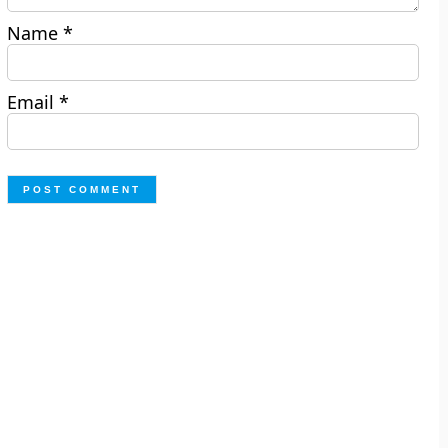
Name
*
Email
*