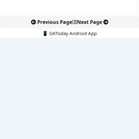
Previous Page
Next Page
📱 GKToday Android App
🔍
नवीनतम पोस्ट्स
ऑनलाइन अवैध सामग्री हटाने की समय-सीमा 3 घंटे हुई
तमिलनाडु की ‘वेत्री वानमगल’ योजना से महिला किसानों को ड्रोन तकनीक
का सहारा
लोकसभा से कर कानून संशोधन विधेयक पारित, डिजिटल भुगतान और
इलेक्ट्रॉनिक्स निवेश को राहत
आईआईटी बॉम्बे के प्रो. कार्तिकेयन लंका को NASI युवा वैज्ञानिक सम्मान
तेलंगाना में नए राशन कार्ड वितरण से बढ़ेगी खाद्य सुरक्षा पहुंच