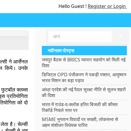
Hello Guest !
Register or Login
🔍
नवीनतम पोस्ट्स
जयपुर बैठक से BRICS व्यापार सहयोग को मिली नई
ल्सी ने आर्सेनल
दिशा
गोल किये। उनके
डिजिटल OPD पंजीकरण ने पकड़ी रफ्तार, आयुष्मान
भारत मिशन का बड़ा पड़ाव
 फुटबॉल क्लब्स
आंध्र प्रदेश की नई पैदल सुरक्षा नीति से सुलभ शहरों
की दिशा
इस प्रतियोगिता
रतियोगिता को दो
भारत में राउंड-द-क्लॉक हरित बिजली की कीमत
रिकॉर्ड निचले स्तर पर
MSME भुगतान विवादों पर सख्ती, लोकसभा से
 लेता है। चेल्सी
अहम संशोधन विधेयक पारित
। चेल्सी ने अब