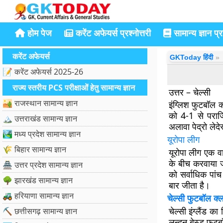
होम पेज
करेंट अफेयर्स प्रश्नोत्तरी
सामान्य ज्ञान प्रश
करेंट अफेयर्स
GKToday हिंदी
📝 करेंट अफेयर्स 2025-26
राज्य स्तरीय PCS परीक्षाओं हेतु सामान्य ज्ञान
उत्तर – चेल्सी
🏜️ राजस्थान सामान्य ज्ञान
इंग्लिश फुटबॉल क
को 4-1 से पराजि
🏔️ उत्तराखंड सामान्य ज्ञान
अलावा पेद्रो ले
🏞️ मध्य प्रदेश सामान्य ज्ञान
यूरोपा लीग
🌾 बिहार सामान्य ज्ञान
यूरोपा लीग एक व
के बीच करवाया ज
🏯 उत्तर प्रदेश सामान्य ज्ञान
को सर्वाधिक पांच
🌳 झारखंड सामान्य ज्ञान
बार जीता है।
🚜 हरियाणा सामान्य ज्ञान
चेल्सी फुटबॉल क्
चेल्सी इंग्लैंड क
⛏️ छत्तीसगढ़ सामान्य ज्ञान
लन्दन बेस्ड फुट