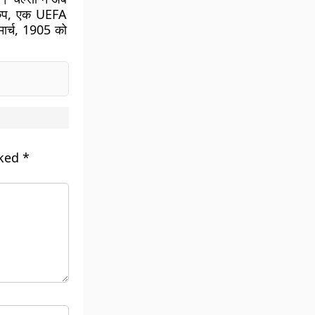
 कप, एक UEFA
ार्च, 1905 को
rked
*