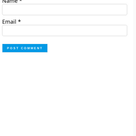
Name
*
Email
*