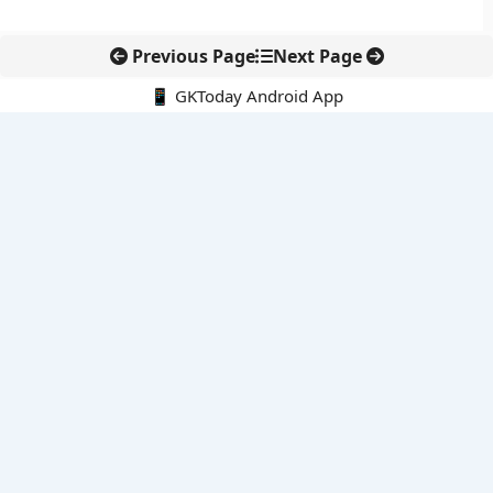
Previous Page
Next Page
📱 GKToday Android App
🔍
नवीनतम पोस्ट्स
कोलंबिया में नई राजनीतिक दिशा, अबेलार्दो दे ला एस्प्रिएला ने संभाली कमान
सीमावर्ती इलाकों में नवीकरणीय परियोजनाओं पर नई सुरक्षा सख्ती
आईआईटी दिल्ली में एआई-संचालित सुपरकंप्यूटिंग सुविधा से शोध को नई गति
बेंगलुरु HAL एयरपोर्ट पर हेलीकॉप्टर लैंडिंग में सैटेलाइट-आधारित नई छलांग
भारत के निजी अंतरिक्ष क्षेत्र में 800 kN इंजन से नई छलांग