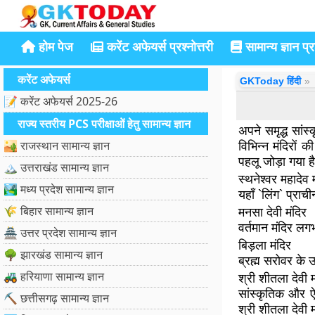
होम पेज
करेंट अफेयर्स प्रश्नोत्तरी
सामान्य ज्ञान प्रश
करेंट अफेयर्स
GKToday हिंदी
📝 करेंट अफेयर्स 2025-26
राज्य स्तरीय PCS परीक्षाओं हेतु सामान्य ज्ञान
अपने समृद्ध सां
विभिन्न मंदिरों 
🏜️ राजस्थान सामान्य ज्ञान
पहलू जोड़ा गया ह
🏔️ उत्तराखंड सामान्य ज्ञान
स्थनेश्वर महादेव 
🏞️ मध्य प्रदेश सामान्य ज्ञान
यहाँ `लिंग` प्राच
🌾 बिहार सामान्य ज्ञान
मनसा देवी मंदिर
वर्तमान मंदिर लग
🏯 उत्तर प्रदेश सामान्य ज्ञान
बिड़ला मंदिर
🌳 झारखंड सामान्य ज्ञान
ब्रह्म सरोवर के 
🚜 हरियाणा सामान्य ज्ञान
श्री शीतला देवी म
सांस्कृतिक और ऐति
⛏️ छत्तीसगढ़ सामान्य ज्ञान
श्री शीतला देवी 