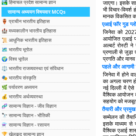
🏞️ हिमाचल प्रदेश सामान्य ज्ञान
जाएगा। इसके साथ
भी विचार-विमर्श
सामान्य अध्ययन विषयवार MCQs
मानक विकसित करने
🏺 प्राचीन भारतीय इतिहास
एआई फॉर गुड ग्ल
🏰 मध्यकालीन भारतीय इतिहास
जिनेवा को 202
आयोजित एआई फॉर
📜 आधुनिक भारतीय इतिहास
अल्बर्ट रोस्टी न
🗺️ भारतीय भूगोल
प्रणाली से जुड़ा
प्रगति और मानव क
🌍 विश्व भूगोल
पहले और आगामी 
⚖️ भारतीय राजव्यवस्था एवं संविधान
जिनेवा में होने
🎭 भारतीय संस्कृति
का अगला चरण होग
🌿 पर्यावरण अध्ययन
नई दिल्ली में ऐ
वैश्विक आयोजन की
💰 भारतीय अर्थव्यवस्था
सहयोग को मजबूत
🧬 सामान्य विज्ञान - जीव विज्ञान
तैयारी और प्रमु
🔭 सामान्य विज्ञान - भौतिकी
सम्मेलन की तैया
इसके माध्यम से स
⚗️ सामान्य विज्ञान - रसायन
वैश्विक एआई शासन
🏆 खेलकूद सामान्य ज्ञान