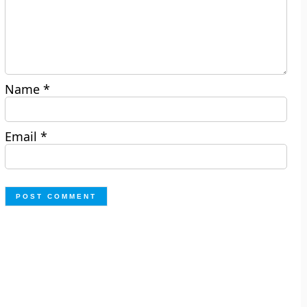
Name
*
Email
*