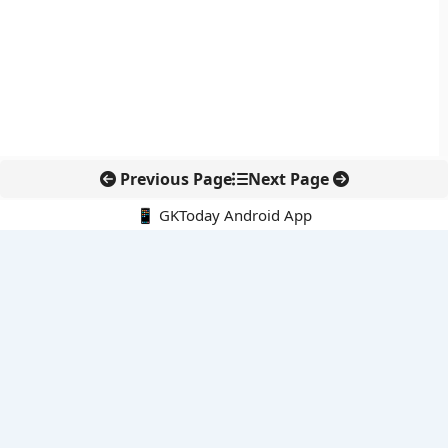
Previous Page
Next Page
📱 GKToday Android App
🔍
नवीनतम पोस्ट्स
कोलंबिया में नई राजनीतिक दिशा, अबेलार्दो दे ला एस्प्रिएला ने संभाली कमान
सीमावर्ती इलाकों में नवीकरणीय परियोजनाओं पर नई सुरक्षा सख्ती
आईआईटी दिल्ली में एआई-संचालित सुपरकंप्यूटिंग सुविधा से शोध को नई गति
बेंगलुरु HAL एयरपोर्ट पर हेलीकॉप्टर लैंडिंग में सैटेलाइट-आधारित नई छलांग