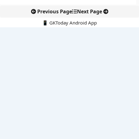
Previous Page
Next Page
📱 GKToday Android App
🔍
नवीनतम पोस्ट्स
स्कूल शिक्षा गुणवत्ता में पंजाब की छलांग, नीतिगत सुधारों का असर दिखा
रेल फ्रेट में बड़ा बदलाव: कंटेनर ट्रेन ऑपरेटरों के लिए एकल अखिल भारतीय
लाइसेंस
गगनयान ने मानव अंतरिक्ष उड़ान की तैयारी में अहम पड़ाव पार किया
वायनाड में लगेगा एक्स-बैंड डॉप्लर रडार, बारिश और भूस्खलन निगरानी होगी
मजबूत
कर्नाटक का एआई-आधारित डिजिटल फसल सर्वे कृषि डेटा में नई छलांग