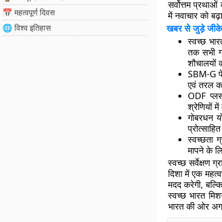
सर्वोत्तम प्रथाओं
📅 महत्वपूर्ण दिवस
में नवाचार को बढ़
🌐 विश्व इतिहास
खबर से जुड़े जीके
स्वच्छ भार
तक सभी गा
शौचालयों क
SBM-G फे
एवं तरल क
ODF प्लस 
श्रेणियों म
गोबरधन य
प्रोत्साहि
स्वच्छता ग
मापने के 
स्वच्छ सर्वेक्षण 
दिशा में एक महत
मदद करेगी, बल्कि 
स्वच्छ भारत मिशन
भारत की ओर अग्