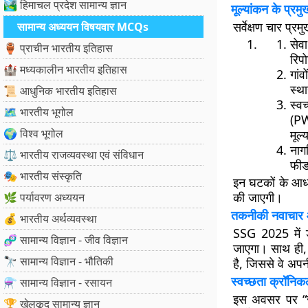
🏞️ हिमाचल प्रदेश सामान्य ज्ञान
मूल्यांकन के प्र
सर्वेक्षण चार प्
सामान्य अध्ययन विषयवार MCQs
सेव
🏺 प्राचीन भारतीय इतिहास
रिप
🏰 मध्यकालीन भारतीय इतिहास
गां
स्था
📜 आधुनिक भारतीय इतिहास
स्व
🗺️ भारतीय भूगोल
(PW
🌍 विश्व भूगोल
मूल
नाग
⚖️ भारतीय राजव्यवस्था एवं संविधान
फी
🎭 भारतीय संस्कृति
इन घटकों के आधार
की जाएगी।
🌿 पर्यावरण अध्ययन
तकनीकी नवाचार औ
💰 भारतीय अर्थव्यवस्था
SSG 2025 में ड
🧬 सामान्य विज्ञान - जीव विज्ञान
जाएगा। साथ ही, 
🔭 सामान्य विज्ञान - भौतिकी
है, जिससे वे अप
स्वच्छता क्रॉनिक
⚗️ सामान्य विज्ञान - रसायन
इस अवसर पर “स्व
🏆 खेलकूद सामान्य ज्ञान