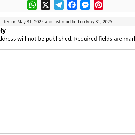
WhatsApp
X
Telegram
Facebook
Messenger
Pinterest
ritten on
May 31, 2025
and last modified on
May 31, 2025
.
ly
ddress will not be published.
Required fields are ma