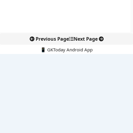
Previous Page
Next Page
📱 GKToday Android App
🔍
नवीनतम पोस्ट्स
कोलंबिया में नई राजनीतिक दिशा, अबेलार्दो दे ला एस्प्रिएला ने संभाली कमान
सीमावर्ती इलाकों में नवीकरणीय परियोजनाओं पर नई सुरक्षा सख्ती
आईआईटी दिल्ली में एआई-संचालित सुपरकंप्यूटिंग सुविधा से शोध को नई गति
बेंगलुरु HAL एयरपोर्ट पर हेलीकॉप्टर लैंडिंग में सैटेलाइट-आधारित नई छलांग
भारत के निजी अंतरिक्ष क्षेत्र में 800 kN इंजन से नई छलांग