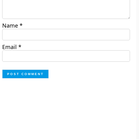
Name
*
Email
*