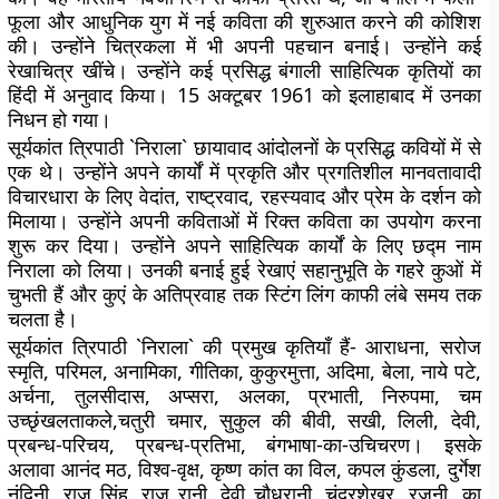
फूला और आधुनिक युग में नई कविता की शुरुआत करने की कोशिश
की। उन्होंने चित्रकला में भी अपनी पहचान बनाई। उन्होंने कई
रेखाचित्र खींचे। उन्होंने कई प्रसिद्ध बंगाली साहित्यिक कृतियों का
हिंदी में अनुवाद किया। 15 अक्टूबर 1961 को इलाहाबाद में उनका
निधन हो गया।
सूर्यकांत त्रिपाठी `निराला` छायावाद आंदोलनों के प्रसिद्ध कवियों में से
एक थे। उन्होंने अपने कार्यों में प्रकृति और प्रगतिशील मानवतावादी
विचारधारा के लिए वेदांत, राष्ट्रवाद, रहस्यवाद और प्रेम के दर्शन को
मिलाया। उन्होंने अपनी कविताओं में रिक्त कविता का उपयोग करना
शुरू कर दिया। उन्होंने अपने साहित्यिक कार्यों के लिए छद्म नाम
निराला को लिया। उनकी बनाई हुई रेखाएं सहानुभूति के गहरे कुओं में
चुभती हैं और कुएं के अतिप्रवाह तक स्टिंग लिंग काफी लंबे समय तक
चलता है।
सूर्यकांत त्रिपाठी `निराला` की प्रमुख कृतियाँ हैं- आराधना, सरोज
स्मृति, परिमल, अनामिका, गीतिका, कुकुरमुत्ता, अदिमा, बेला, नाये पटे,
अर्चना, तुलसीदास, अप्सरा, अलका, प्रभाती, निरुपमा, चम
उच्छृंखलताकले,चतुरी चमार, सुकुल की बीवी, सखी, लिली, देवी,
प्रबन्ध-परिचय, प्रबन्ध-प्रतिभा, बंगभाषा-का-उचिचरण। इसके
अलावा आनंद मठ, विश्व-वृक्ष, कृष्ण कांत का विल, कपल कुंडला, दुर्गेश
नंदिनी, राज सिंह, राज रानी, ​​देवी चौधरानी, चंद्रशेखर, रजनी, का