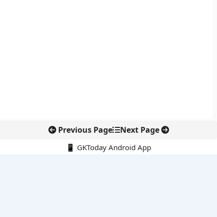
Previous Page
Next Page
📱 GKToday Android App
🔍
नवीनतम पोस्ट्स
सीमावर्ती इलाकों में नवीकरणीय परियोजनाओं पर नई सुरक्षा सख्ती