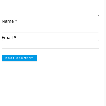
Name
*
Email
*