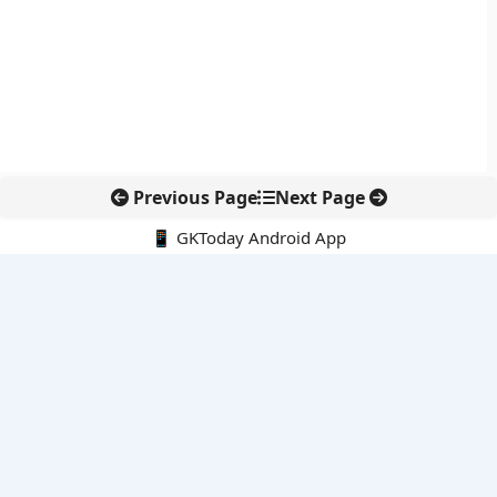
Previous Page
Next Page
📱 GKToday Android App
🔍
नवीनतम पोस्ट्स
8 अगस्त 2026 की करंट अफेयर्स क्विज़: परीक्षा तैयारी के लिए अहम सवाल
अरुणाचल के 27 स्थानों को मिली आधिकारिक पहचान, मानचित्रों में
एकरूपता पर जोर
स्कूल शिक्षा गुणवत्ता में पंजाब की छलांग, नीतिगत सुधारों का असर दिखा
रेल फ्रेट में बड़ा बदलाव: कंटेनर ट्रेन ऑपरेटरों के लिए एकल अखिल भारतीय