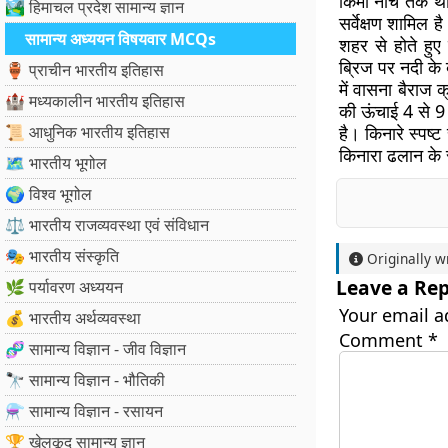
किमी नीचे तक था
🏞️ हिमाचल प्रदेश सामान्य ज्ञान
सर्वेक्षण शामिल
सामान्य अध्ययन विषयवार MCQs
शहर से होते हु
ब्रिज पर नदी के 
🏺 प्राचीन भारतीय इतिहास
में वासना बैराज
🏰 मध्यकालीन भारतीय इतिहास
की ऊंचाई 4 से 9
📜 आधुनिक भारतीय इतिहास
है। किनारे स्पष्ट
किनारा ढलान के रू
🗺️ भारतीय भूगोल
🌍 विश्व भूगोल
⚖️ भारतीय राजव्यवस्था एवं संविधान
🎭 भारतीय संस्कृति
Originally w
Leave a Rep
🌿 पर्यावरण अध्ययन
Your email a
💰 भारतीय अर्थव्यवस्था
Comment
*
🧬 सामान्य विज्ञान - जीव विज्ञान
🔭 सामान्य विज्ञान - भौतिकी
⚗️ सामान्य विज्ञान - रसायन
🏆 खेलकूद सामान्य ज्ञान