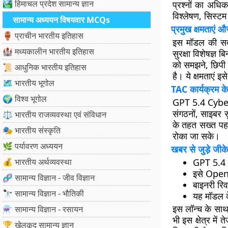
🏞️ हिमाचल प्रदेश सामान्य ज्ञान
प्रश्नों का अधि
विश्लेषण, सिस्टम
सामान्य अध्ययन विषयवार MCQs
प्रमुख क्षमताएं 
🏺 प्राचीन भारतीय इतिहास
इस मॉडल की सबसे
🏰 मध्यकालीन भारतीय इतिहास
सुरक्षा विशेषज्ञ
को समझने, छिपी ह
📜 आधुनिक भारतीय इतिहास
है। ये क्षमताएं इ
🗺️ भारतीय भूगोल
TAC कार्यक्रम के
🌍 विश्व भूगोल
GPT 5.4 Cyber क
संगठनों, साइबर 
⚖️ भारतीय राजव्यवस्था एवं संविधान
के तहत सख्त पह
🎭 भारतीय संस्कृति
रोका जा सके।
🌿 पर्यावरण अध्ययन
खबर से जुड़े जीके
💰 भारतीय अर्थव्यवस्था
GPT 5.4 C
इसे OpenA
🧬 सामान्य विज्ञान - जीव विज्ञान
बाइनरी रिव
🔭 सामान्य विज्ञान - भौतिकी
यह मॉडल क
इस लॉन्च के साथ 
⚗️ सामान्य विज्ञान - रसायन
भी इस क्षेत्र मे
🏆 खेलकूद सामान्य ज्ञान