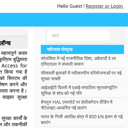
Hello Guest !
Register or Login
🔍
लॉन्च
नवीनतम पोस्ट्स
 महत्वपूर्ण कदम
कोलंबिया में नई राजनीतिक दिशा, अबेलार्दो दे ला
िम बुद्धिमत्ता
एस्प्रिएला ने संभाली कमान
d Access for
त किया गया है
सीमावर्ती इलाकों में नवीकरणीय परियोजनाओं पर नई
ं को सिस्टम की
सुरक्षा सख्ती
श्लेषण करने और
आईआईटी दिल्ली में एआई-संचालित सुपरकंप्यूटिंग
सहायता करना है।
सुविधा से शोध को नई गति
ाइबर सुरक्षा
बेंगलुरु HAL एयरपोर्ट पर हेलीकॉप्टर लैंडिंग में
सैटेलाइट-आधारित नई छलांग
भारत के निजी अंतरिक्ष क्षेत्र में 800 kN इंजन से नई
्षा कार्यों के
छलांग
जटिल और तकनीकी