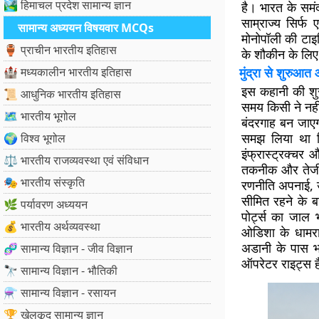
🏞️ हिमाचल प्रदेश सामान्य ज्ञान
है। भारत के समं
साम्राज्य सिर्
सामान्य अध्ययन विषयवार MCQs
मोनोपॉली की टा
🏺 प्राचीन भारतीय इतिहास
के शौकीन के लिए
🏰 मध्यकालीन भारतीय इतिहास
मुंद्रा से शुरुआत
इस कहानी की शुर
📜 आधुनिक भारतीय इतिहास
समय किसी ने नही
🗺️ भारतीय भूगोल
बंदरगाह बन जाएग
समझ लिया था कि
🌍 विश्व भूगोल
इंफ्रास्ट्रक्चर
⚖️ भारतीय राजव्यवस्था एवं संविधान
तकनीक और तेजी 
🎭 भारतीय संस्कृति
रणनीति अपनाई, उस
सीमित रहने के 
🌿 पर्यावरण अध्ययन
पोर्ट्स का जाल 
💰 भारतीय अर्थव्यवस्था
ओडिशा के धामरा
अडानी के पास भा
🧬 सामान्य विज्ञान - जीव विज्ञान
ऑपरेटर राइट्स ह
🔭 सामान्य विज्ञान - भौतिकी
⚗️ सामान्य विज्ञान - रसायन
🏆 खेलकूद सामान्य ज्ञान