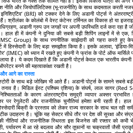
 सिर्फ भारत के नक्शे तक सीमित नहीं है। इसकी विकास यात्रा को अगर ध्य
ेश नीति और जियोपॉलिटिक्स (भू-राजनीति) के साथ कदमताल करती नज
ड इनिशिएटिव’ (BRI) को टक्कर देने के लिए अडानी पोर्ट्स ने अंतरराष्ट्
हैं। श्रीलंका के कोलंबो में वेस्ट कंटेनर टर्मिनल का विकास हो या इज
 अधिग्रहण, अडानी ग्रुप उन जगहों पर अपनी उपस्थिति दर्ज करा रहा है जो 
हैं। हाल ही में कंपनी ने दुनिया की सबसे बड़ी शिपिंग लाइनों में से एक, 
’ (MSC Group) के साथ रणनीतिक साझेदारी को गहरा करते हुए के
ट में हिस्सेदारी के लिए बड़ा समझौता किया है। इसके अलावा, ‘इंडिया-म
’ (IMEC) को ध्यान में रखते हुए कंपनी ने फ्रांस के पोर्ट ऑफ मार्सिल
ाया है। ये कदम दिखाते हैं कि अडानी पोर्ट्स केवल एक भारतीय कंपनी 
ऑपरेटर बनने की महत्वाकांक्षा रखती है।
 और आगे का रास्ता
स्टोरी के साथ बड़े जोखिम भी आते हैं। अडानी पोर्ट्स के सामने सबसे बड़ी
 तनाव है। मिडिल ईस्ट (पश्चिम एशिया) के संघर्ष, लाल सागर (Red
निश्चितताओं के कारण अंतरराष्ट्रीय समुद्री व्यापार अक्सर प्रभावित
तर पर रेगुलेटरी और राजनीतिक चुनौतियां हमेशा बनी रहती हैं। हाल 
ं हिस्सेदारी बिक्री के प्रस्ताव को लेकर राज्य सरकार के साथ चल रही सम
 उदाहरण है। चूंकि यह सेक्टर सीधे तौर पर देश की सुरक्षा और संप्रभु
 नीतियां और राजनीतिक स्थिरता इस बिजनेस की रफ्तार को कभी भ
ी, पर्यावरण में आ रहे बदलाव और सौर तूफानों या चक्रवातों जैसी प्राक