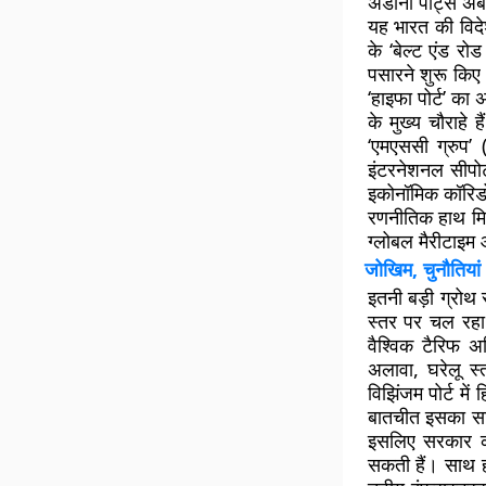
अडानी पोर्ट्स अब
यह भारत की विद
के ‘बेल्ट एंड रो
पसारने शुरू किए 
‘हाइफा पोर्ट’ का
के मुख्य चौराहे 
‘एमएससी ग्रुप
इंटरनेशनल सीपोर्
इकोनॉमिक कॉरिडोर
रणनीतिक हाथ मिल
ग्लोबल मैरीटाइम 
जोखिम, चुनौतियां
इतनी बड़ी ग्रोथ 
स्तर पर चल रहा
वैश्विक टैरिफ अ
अलावा, घरेलू स्
विझिंजम पोर्ट मे
बातचीत इसका सटीक
इसलिए सरकार की
सकती हैं। साथ ह