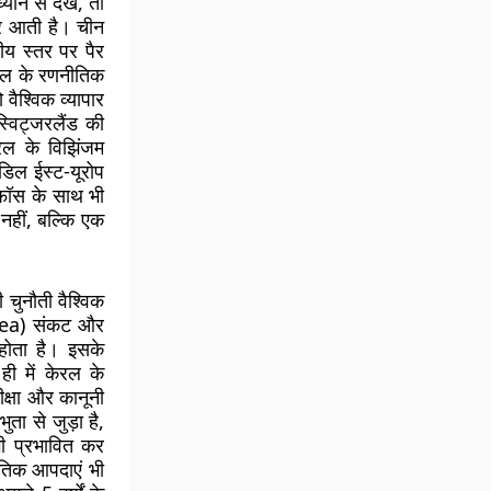
ान से देखें, तो
र आती है। चीन
रीय स्तर पर पैर
राइल के रणनीतिक
वैश्विक व्यापार
स्विट्जरलैंड की
रल के विझिंजम
िडिल ईस्ट-यूरोप
े फॉस के साथ भी
नहीं, बल्कि एक
 चुनौती वैश्विक
 Sea) संकट और
 होता है। इसके
ही में केरल के
ीक्षा और कानूनी
ता से जुड़ा है,
ी प्रभावित कर
ृतिक आपदाएं भी