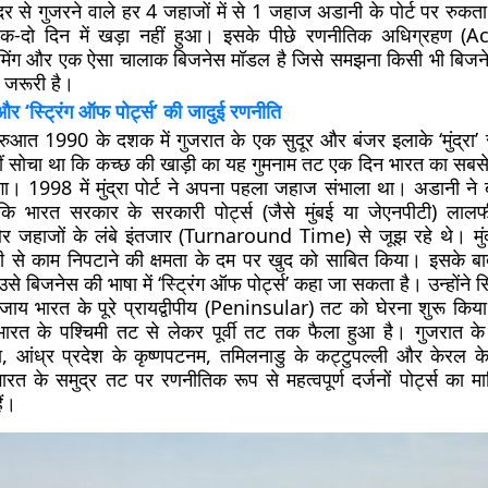
दर से गुजरने वाले हर 4 जहाजों में से 1 जहाज अडानी के पोर्ट पर रुकत
फ एक-दो दिन में खड़ा नहीं हुआ। इसके पीछे रणनीतिक अधिग्रहण (A
इमिंग और एक ऐसा चालाक बिजनेस मॉडल है जिसे समझना किसी भी बिजन
 जरूरी है।
 और ‘स्ट्रिंग ऑफ पोर्ट्स’ की जादुई रणनीति
ुआत 1990 के दशक में गुजरात के एक सुदूर और बंजर इलाके ‘मुंद्रा’
ं सोचा था कि कच्छ की खाड़ी का यह गुमनाम तट एक दिन भारत का सबसे
ा। 1998 में मुंद्रा पोर्ट ने अपना पहला जहाज संभाला था। अडानी ने ब
 भारत सरकार के सरकारी पोर्ट्स (जैसे मुंबई या जेएनपीटी) लालफीत
 और जहाजों के लंबे इंतजार (Turnaround Time) से जूझ रहे थे। मुं
से काम निपटाने की क्षमता के दम पर खुद को साबित किया। इसके बा
े बिजनेस की भाषा में ‘स्ट्रिंग ऑफ पोर्ट्स’ कहा जा सकता है। उन्होंने 
बजाय भारत के पूरे प्रायद्वीपीय (Peninsular) तट को घेरना शुरू क
भारत के पश्चिमी तट से लेकर पूर्वी तट तक फैला हुआ है। गुजरात के म
, आंध्र प्रदेश के कृष्णपटनम, तमिलनाडु के कट्टुपल्ली और केरल क
रत के समुद्र तट पर रणनीतिक रूप से महत्वपूर्ण दर्जनों पोर्ट्स का 
ैं।