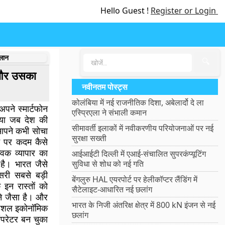
Hello Guest !
Register or Login
लान
🔍
 और उसका
नवीनतम पोस्ट्स
कोलंबिया में नई राजनीतिक दिशा, अबेलार्दो दे ला
पने स्मार्टफोन
एस्प्रिएला ने संभाली कमान
, या जब देश की
सीमावर्ती इलाकों में नवीकरणीय परियोजनाओं पर नई
या आपने कभी सोचा
सुरक्षा सख्ती
न पर कदम कैसे
्विक व्यापार का
आईआईटी दिल्ली में एआई-संचालित सुपरकंप्यूटिंग
है। भारत जैसे
सुविधा से शोध को नई गति
ीसरी सबसे बड़ी
बेंगलुरु HAL एयरपोर्ट पर हेलीकॉप्टर लैंडिंग में
 इन रास्तों को
सैटेलाइट-आधारित नई छलांग
ने जैसा है। और
भारत के निजी अंतरिक्ष क्षेत्र में 800 kN इंजन से नई
्पेशल इकोनॉमिक
छलांग
ऑपरेटर बन चुका