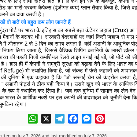
क्चर के लिए सीधा खतरा होती हैं। लेकिन इन सब के बावजूद, कंपनी ने अ
़ का भारी-भरकम कैपेक्स (पूंजीगत व्यय) प्लान तैयार किया है, जिसे 
 करने का दावा करती है।
ी वो बातें जो बहुत कम लोग जानते हैं
 मुंद्रा पोर्ट पर भारत के इतिहास का सबसे बड़ा कंटेनर जहाज (Crux) आ
 मैदानों के बराबर थी। सरकारी बंदरगाहों पर जहां किसी जहाज से माल
ने में औसतन 2 से 3 दिन का समय लगता है, वहीं अडानी के आधुनिक पोर
ं निपटा लिया जाता है, जिससे वैश्विक शिपिंग कंपनियों के लाखों डॉलर
ें भारत की पहली निजी कमर्शियल रेलवे लाइन बनाई गई थी, जो पोर्ट को स
 है। हाल ही में कंपनी ने समुद्री सुरक्षा को बढ़ावा देने के लिए भारत का
of Refuge) भी स्थापित किया है, जो संकट में फंसे जहाजों को आपात
 की दुनिया में एक कहावत है कि “जो सप्लाई चेन को कंट्रोल करता ह
।” अडानी पोर्ट्स ने ठीक यही किया है। उसने खुद को भारत के आर्थिक व
के रूप में स्थापित कर लिया है। जब तक दुनिया में सामान का लेन-देन 
क भारत के आर्थिक नक्शे पर इस कंपनी की बादशाहत को चुनौती देना किसी
मुमकिन रहेगा।
WhatsApp
X
Telegram
Facebook
Messenger
Pinterest
ritten on
July 7, 2026
and last modified on
July 7, 2026
.