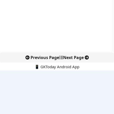
Previous Page
Next Page
📱 GKToday Android App
🔍
नवीनतम पोस्ट्स
कोलंबिया में नई राजनीतिक दिशा, अबेलार्दो दे ला एस्प्रिएला ने संभाली कमान
सीमावर्ती इलाकों में नवीकरणीय परियोजनाओं पर नई सुरक्षा सख्ती
आईआईटी दिल्ली में एआई-संचालित सुपरकंप्यूटिंग सुविधा से शोध को नई गति