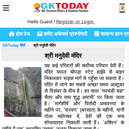
Hello Guest !
Register or Login
होम पेज
करेंट अफेयर्स प्रश्नोत्तरी
सामान्य ज्ञान प्रश
GKToday हिंदी
श्री मनुदेवी मंदिर
श्री मनुदेवी मंदिर
यह कई परिवारों की सर्वोच्च परिवार देवी हैं।
मंदिर यावल चोपड़ा स्टेट हाईवे से बाहर
निकलकर सड़क मार्ग से पहुँचा जा सकता है।
मंदिर में जाने का सबसे अच्छा समय अक्टूबर
से दिसंबर के बीच है। हर साल `नवचंडी यज्ञ“
चैत्र और माघ शुद्ध अष्टमी` पर किया जाता
है। `मार्गशीर्ष` और` पितोदी अमावस्या` के
महीने पर, `श्रवण` (बरसात) के महीनों, यानी
पोला महोत्सव में, देवी की एक भव्य
शोभायात्रा निकाली जाती है। `अश्विन` के
महीने में एक` नवरात्रि उत्सव` जुलूस निकाला जाता है।